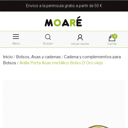
Envíos a la península gratis a partir de 50 €
0
Menú
Buscar
Iniciar sesión
Carrito
Inicio
Bolsos, Asas y cadenas
Cadena y complementos para
Bolsos
Anilla Porta Asas metálico Bolso D Oro viejo