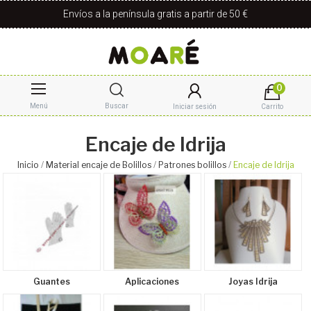
Envíos a la península gratis a partir de 50 €
0
Menú
Buscar
Iniciar sesión
Carrito
Encaje de Idrija
Inicio
Material encaje de Bolillos
Patrones bolillos
Encaje de Idrija
Guantes
Aplicaciones
Joyas Idrija