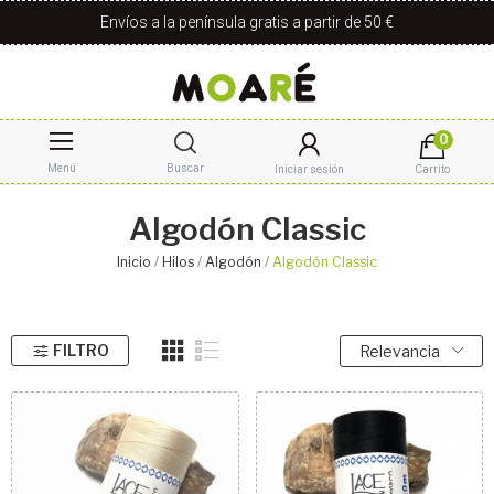
Envíos a la península gratis a partir de 50 €
0
Menú
Buscar
Iniciar sesión
Carrito
Algodón Classic
Inicio
Hilos
Algodón
Algodón Classic
FILTRO
Relevancia