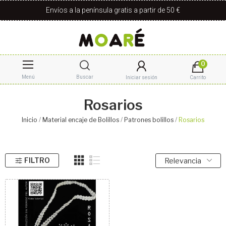
Envíos a la península gratis a partir de 50 €
0
Menú
Buscar
Iniciar sesión
Carrito
Rosarios
Inicio
Material encaje de Bolillos
Patrones bolillos
Rosarios
FILTRO
Relevancia