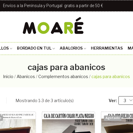
Envíos a la Península y Portugal gratis a partir de 50 €
LLOS
BORDADO EN TUL
ABALORIOS
HERRAMIENTAS
MA
cajas para abanicos
Inicio
Abanicos
Complementos abanicos
cajas para abanicos
Mostrando 1-3 de 3 artículo(s)
Ver:
3
o
Agotado