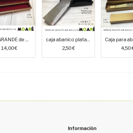
Caja GRANDE de Madera para Abanicos de LUJO
caja abanico plata y negro
14,00 €
2,50 €
4,50 
Información