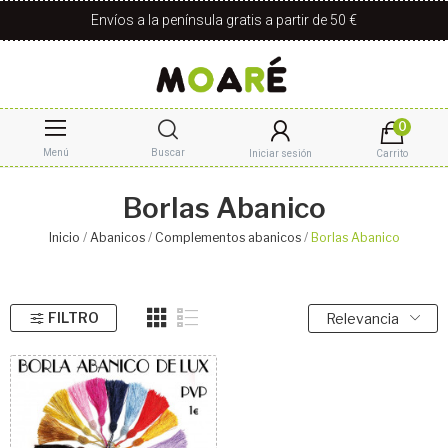
Envíos a la península gratis a partir de 50 €
0
Menú
Buscar
Iniciar sesión
Carrito
Borlas Abanico
Inicio
Abanicos
Complementos abanicos
Borlas Abanico
FILTRO
Relevancia