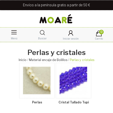
Envíos a la península gratis a partir de 50 €
0
Menú
Buscar
Iniciar sesión
Carrito
Perlas y cristales
Inicio
Material encaje de Bolillos
Perlas y cristales
Perlas
Cristal Tallado Tupi