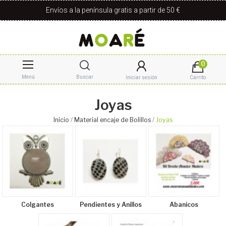
Envíos a la península gratis a partir de 50 €
0
Menú
Buscar
Iniciar sesión
Carrito
Joyas
Inicio
Material encaje de Bolillos
Joyas
Colgantes
Pendientes y Anillos
Abanicos