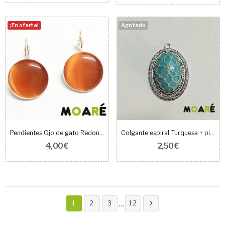
¡En oferta!
Agotado
Pendientes Ojo de gato Redondo melocotón + picado
Colgante espiral Turquesa + picado
4,00 €
2,50 €

…
1
2
3
12