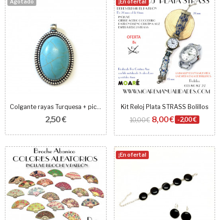
Agotado
¡En oferta!
Colgante rayas Turquesa + picado
Kit Reloj Plata STRASS Bolillos
2,50 €
8,00 €
10,00 €
-2,00 €
¡En oferta!