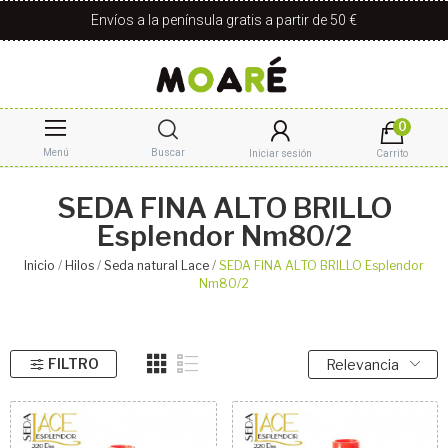
Envíos a la península gratis a partir de 50 €
0
Menú
Buscar
Iniciar sesión
Carrito
SEDA FINA ALTO BRILLO
Esplendor Nm80/2
Inicio
Hilos
Seda natural Lace
SEDA FINA ALTO BRILLO Esplendor
Nm80/2
FILTRO
Relevancia