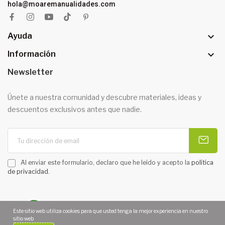
hola@moaremanualidades.com

Ayuda

Información
Newsletter
Únete a nuestra comunidad y descubre materiales, ideas y
descuentos exclusivos antes que nadie.
Al enviar este formulario, declaro que he leído y acepto la
política
de privacidad
.
Este sitio web utiliza cookies para que usted tenga la mejor experiencia en nuestro
sitio web
Copyright 2026 © MOARÉ MANUALIDADES. Todos los derechos