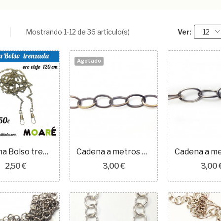
Mostrando 1-12 de 36 artículo(s)
Ver:
12
Agotado
(29)
Cadena Bolso trenzada oro viejo 120 cm
Cadena a metros eslabón ovalado oro viejo 100cm
2,50 €
3,00 €
3,00 