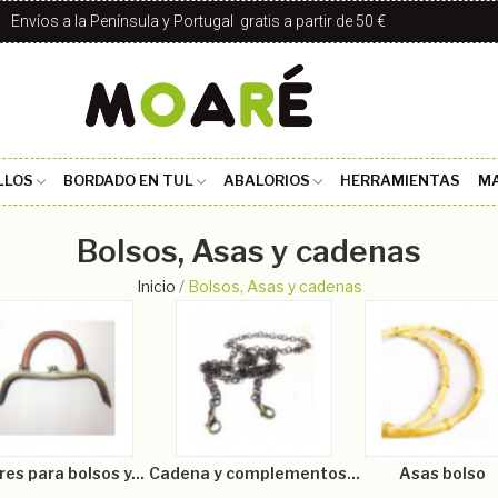
Envíos a la Península y Portugal gratis a partir de 50 €
LLOS
BORDADO EN TUL
ABALORIOS
HERRAMIENTAS
MA
Bolsos, Asas y cadenas
Inicio
Bolsos, Asas y cadenas
res para bolsos y...
Cadena y complementos...
Asas bolso