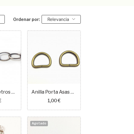
Ordenar por:
Relevancia
Cadena a metros eslabón ovalado gris reflejo...
Anilla Porta Asas metálico Bolso D Oro viejo
€
1,00 €
Agotado