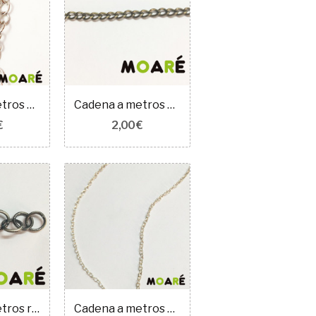
Cadena a metros bolso ovalada plata 100cm
Cadena a metros bisuteria ovalada fina Oro...
€
2,00 €
Cadena a metros redonda gris y negro labrada...
Cadena a metros bisuteria ovalada muy fina...