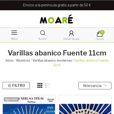
Envíos a la península gratis a partir de 50 €
0
Menú
Buscar
Iniciar sesión
Carrito
Varillas abanico Fuente 11cm
Inicio
Abanicos
Varillas abanico modernas
Varillas abanico Fuente
11cm
FILTRO
Relevancia
Agotado