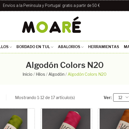
Envíos a la Península y Portugal gratis a partir de 50 €
LLOS
BORDADO EN TUL
ABALORIOS
HERRAMIENTAS
MA
Algodón Colors N20
Inicio
Hilos
Algodón
Algodón Colors N20
Mostrando 1-12 de 17 artículo(s)
Ver:
12