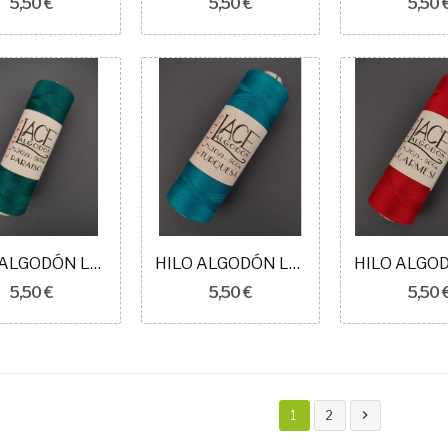
5,50 €
5,50 €
5,50 
HILO ALGODÓN LACE COLORS N20 PARAÍSO
HILO ALGODÓN LACE COLORS N20 TURQUESA
5,50 €
5,50 €
5,50 

1
2