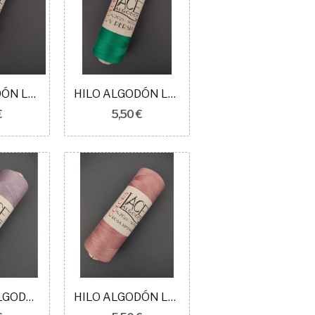
HILO ALGODÓN LACE COLORS N20 BRONCE
HILO ALGODÓN LACE COLORS N20 VERDE PERSÍA
€
5,50 €
N20 HILO ALGODÓN LACE COLORS N20 LAVANDA
HILO ALGODÓN LACE COLORS N20 ROSA VINTAGE