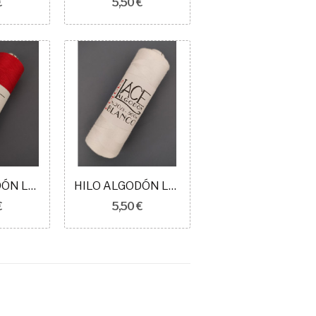
€
5,50 €
HILO ALGODÓN LACE COLORS N20 CARMESÍ
HILO ALGODÓN LACE COLORS N20 BLANCO
€
5,50 €