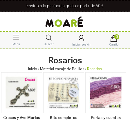
Envíos a la península gratis a partir de 50 €
0
Menú
Buscar
Iniciar sesión
Carrito
Rosarios
Inicio
Material encaje de Bolillos
Rosarios
Cruces y Ave Marías
Kits completos
Perlas y cuentas