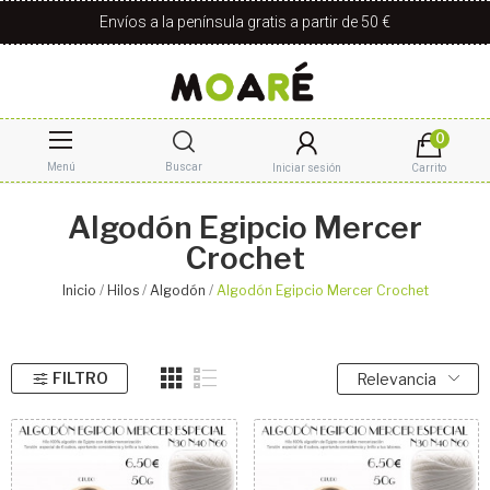
Envíos a la península gratis a partir de 50 €
0
Menú
Buscar
Iniciar sesión
Carrito
Algodón Egipcio Mercer
Crochet
Inicio
Hilos
Algodón
Algodón Egipcio Mercer Crochet
FILTRO
Relevancia