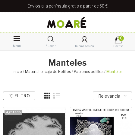
Envíos a la península gratis a partir de 50 €
0
Menú
Buscar
Iniciar sesión
Carrito
Manteles
Inicio
Material encaje de Bolillos
Patrones bolillos
Manteles
FILTRO
Relevancia
Agotado