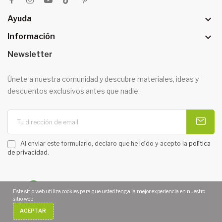

Ayuda

Información
Newsletter
Únete a nuestra comunidad y descubre materiales, ideas y
descuentos exclusivos antes que nadie.
Al enviar este formulario, declaro que he leído y acepto la
política
de privacidad
.
Este sitio web utiliza cookies para que usted tenga la mejor experiencia en nuestro
sitio web
Copyright 2026 © MOARÉ MANUALIDADES. Todos los derechos
ACEPTAR
reservados. | Diseño web
Diseñotiendaonline.es
¿Necesitas Ayuda?