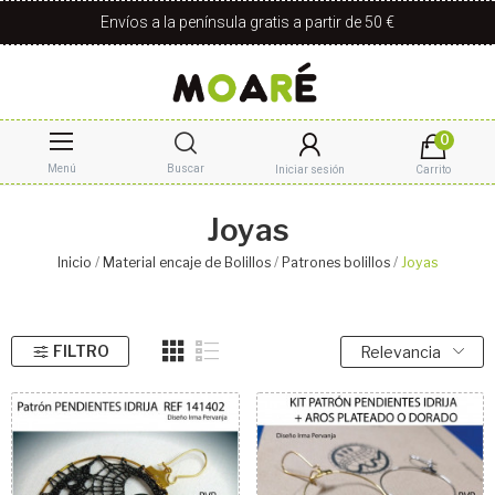
Envíos a la península gratis a partir de 50 €
0
Menú
Buscar
Iniciar sesión
Carrito
Joyas
Inicio
Material encaje de Bolillos
Patrones bolillos
Joyas
FILTRO
Relevancia