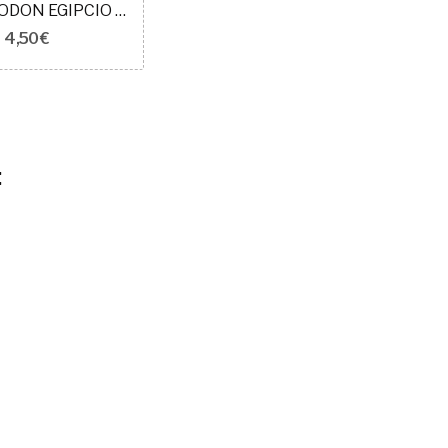
0671 ALGODON EGIPCIO MAKO 50 FUCSIA
4,50 €
: