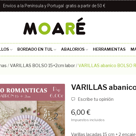
Envíos a la Península y Portugal gratis a partir de 50 €
LLOS
BORDADO EN TUL
ABALORIOS
HERRAMIENTAS
MA
rnas
VARILLAS BOLSO 15+2cm labor
VARILLAS abanico BOLSO
VARILLAS abani
Escribe tu opinión
6,00 €
Impuestos incluidos
Varillas lacadas 15 cm + 2 encaje