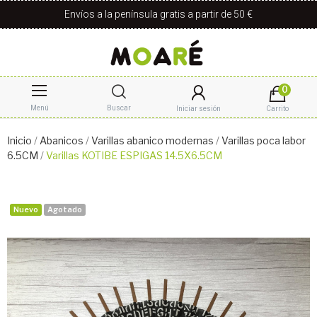
Envíos a la península gratis a partir de 50 €
0
Menú
Buscar
Iniciar sesión
Carrito
Inicio
Abanicos
Varillas abanico modernas
Varillas poca labor
6.5CM
Varillas KOTIBE ESPIGAS 14.5X6.5CM
Nuevo
Agotado