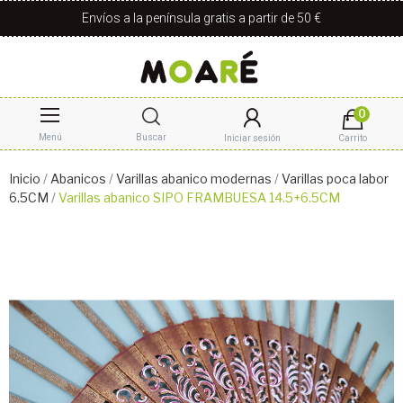
Envíos a la península gratis a partir de 50 €
0
Menú
Buscar
Iniciar sesión
Carrito
Inicio
Abanicos
Varillas abanico modernas
Varillas poca labor
6.5CM
Varillas abanico SIPO FRAMBUESA 14.5+6.5CM