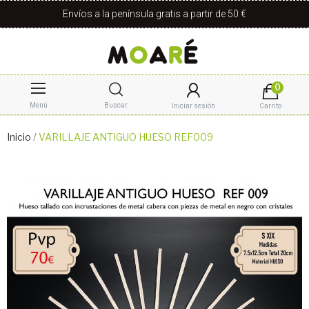
Envíos a la península gratis a partir de 50 €
0
Menú
Buscar
Iniciar sesión
Carrito
Inicio
VARILLAJE ANTIGUO HUESO REF009