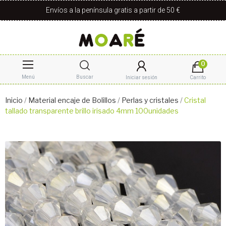
Envíos a la península gratis a partir de 50 €
0
Menú
Buscar
Iniciar sesión
Carrito
Inicio
Material encaje de Bolillos
Perlas y cristales
Cristal
tallado transparente brillo irisado 4mm 100unidades