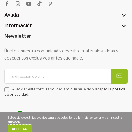

Ayuda

Información
Newsletter
Únete a nuestra comunidad y descubre materiales, ideas y
descuentos exclusivos antes que nadie.
Al enviar este formulario, declaro que he leído y acepto la
política
de privacidad
.
Este sitio web utiliza cookies para que usted tenga la mejor experiencia en nuestro
sitio web
Copyright 2026 © MOARÉ MANUALIDADES. Todos los derechos
ACEPTAR
reservados. | Diseño web
Diseñotiendaonline.es
¿Necesitas Ayuda?