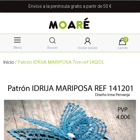
Envíos a la península gratis a partir de 50 €
0
Menú
Buscar
Iniciar sesión
Carrito
Inicio
Patrón IDRIJA MARIPOSA 7cm ref 141201