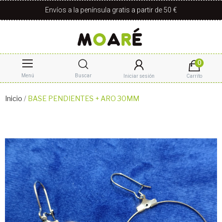
Envíos a la península gratis a partir de 50 €
0
Menú
Buscar
Iniciar sesión
Carrito
Inicio
BASE PENDIENTES + ARO 30MM