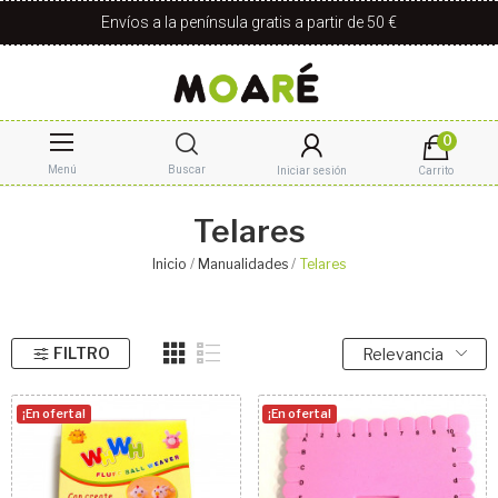
Envíos a la península gratis a partir de 50 €
0
Menú
Buscar
Iniciar sesión
Carrito
Telares
Inicio
Manualidades
Telares
FILTRO
Relevancia
¡En oferta!
¡En oferta!