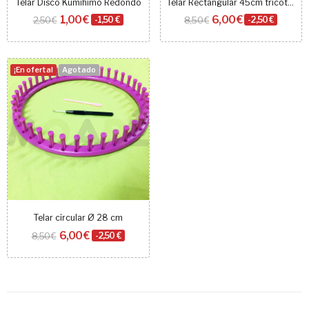
Telar Disco Kumihimo Redondo
Telar Rectangular 45cm tricotar
1,00 €
6,00 €
2,50 €
-1,50 €
8,50 €
-2,50 €
¡En oferta!
Agotado
Telar circular Ø 28 cm
6,00 €
8,50 €
-2,50 €