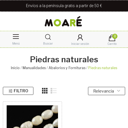
Envíos a la península gratis a partir de 50 €
0
Menú
Buscar
Iniciar sesión
Carrito
Piedras naturales
Inicio
Manualidades
Abalorios y Fornituras
Piedras naturales
FILTRO
Relevancia