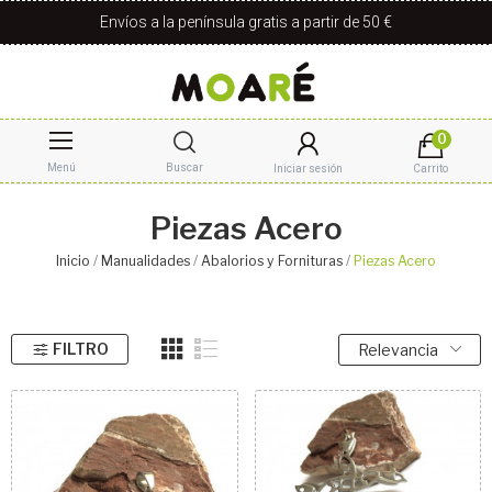
Envíos a la península gratis a partir de 50 €
0
Menú
Buscar
Iniciar sesión
Carrito
Piezas Acero
Inicio
Manualidades
Abalorios y Fornituras
Piezas Acero
FILTRO
Relevancia