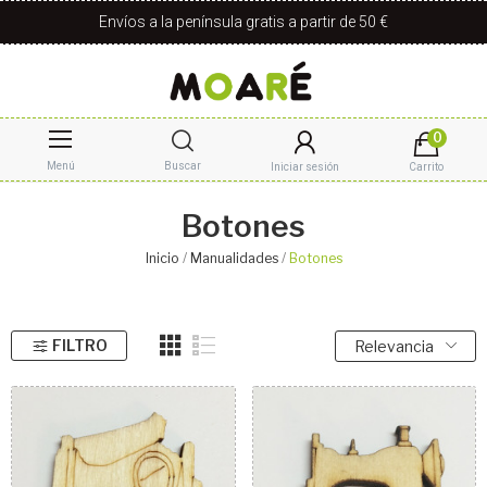
Envíos a la península gratis a partir de 50 €
0
Menú
Buscar
Iniciar sesión
Carrito
Botones
Inicio
Manualidades
Botones
FILTRO
Relevancia