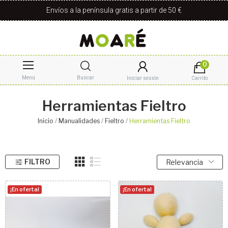
Envíos a la península gratis a partir de 50 €
0
Menú
Buscar
Iniciar sesión
Carrito
Herramientas Fieltro
Inicio
Manualidades
Fieltro
Herramientas Fieltro
FILTRO
Relevancia
¡En oferta!
¡En oferta!