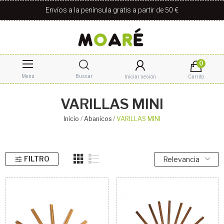
Envíos a la península gratis a partir de 50 €
0
Menú
Buscar
Iniciar sesión
Carrito
VARILLAS MINI
Inicio
Abanicos
VARILLAS MINI
FILTRO
Relevancia