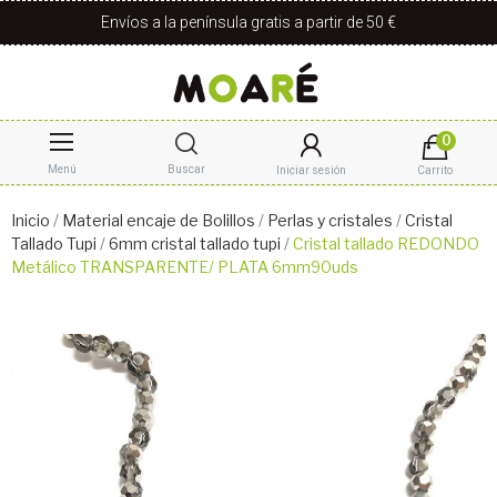
Envíos a la península gratis a partir de 50 €
0
Menú
Buscar
Iniciar sesión
Carrito
Inicio
Material encaje de Bolillos
Perlas y cristales
Cristal
Tallado Tupi
6mm cristal tallado tupi
Cristal tallado REDONDO
Metálico TRANSPARENTE/ PLATA 6mm90uds