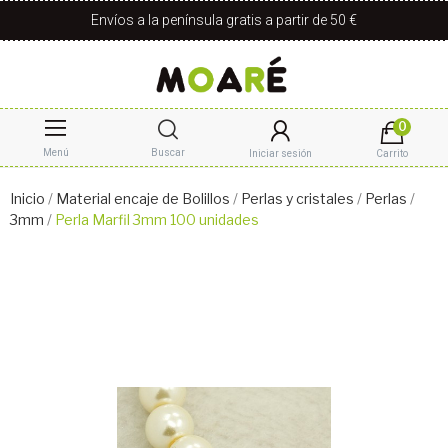
Envíos a la península gratis a partir de 50 €
0
Menú
Buscar
Iniciar sesión
Carrito
Inicio
Material encaje de Bolillos
Perlas y cristales
Perlas
3mm
Perla Marfil 3mm 100 unidades