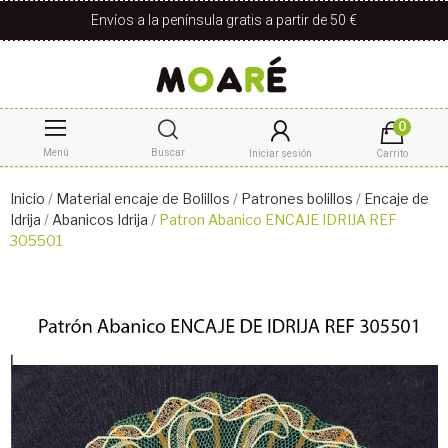
Envíos a la península gratis a partir de 50 €
0
Menú
Buscar
Iniciar sesión
Carrito
Inicio
Material encaje de Bolillos
Patrones bolillos
Encaje de
Idrija
Abanicos Idrija
Patron Abanico ENCAJE IDRIJA REF
305501