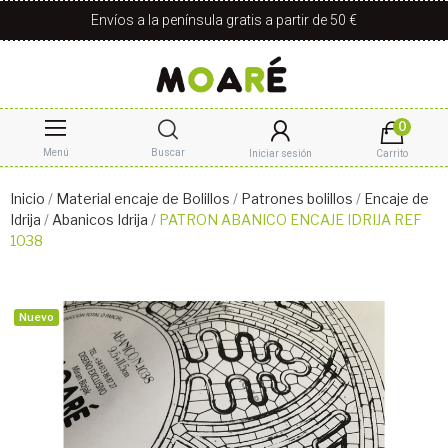
Envíos a la península gratis a partir de 50 €
0
Menú
Buscar
Iniciar sesión
Carrito
Inicio
Material encaje de Bolillos
Patrones bolillos
Encaje de
Idrija
Abanicos Idrija
PATRON ABANICO ENCAJE IDRIJA REF
1038
Nuevo