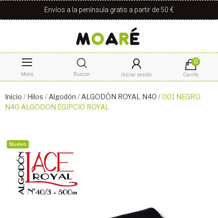
Envíos a la península gratis a partir de 50 €
0
Menú
Buscar
Iniciar sesión
Carrito
Inicio
Hilos
Algodón
ALGODÓN ROYAL N40
001 NEGRO
N40 ALGODON EGIPCIO ROYAL
Nuevo