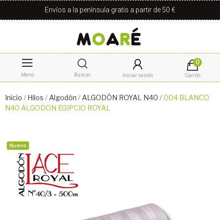
Envíos a la península gratis a partir de 50 €
0
Menú
Buscar
Iniciar sesión
Carrito
Inicio
Hilos
Algodón
ALGODÓN ROYAL N40
004 BLANCO
N40 ALGODON EGIPCIO ROYAL
Nuevo