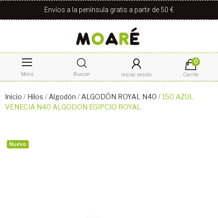
Envíos a la península gratis a partir de 50 €
0
Menú
Buscar
Iniciar sesión
Carrito
Inicio
Hilos
Algodón
ALGODÓN ROYAL N40
150 AZUL
VENECIA N40 ALGODON EGIPCIO ROYAL
Nuevo