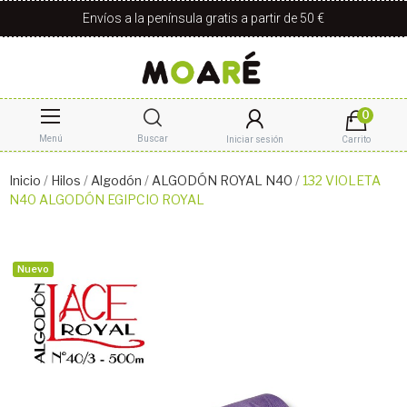
Envíos a la península gratis a partir de 50 €
0
Menú
Buscar
Iniciar sesión
Carrito
Inicio
Hilos
Algodón
ALGODÓN ROYAL N40
132 VIOLETA
N40 ALGODÓN EGIPCIO ROYAL
Nuevo