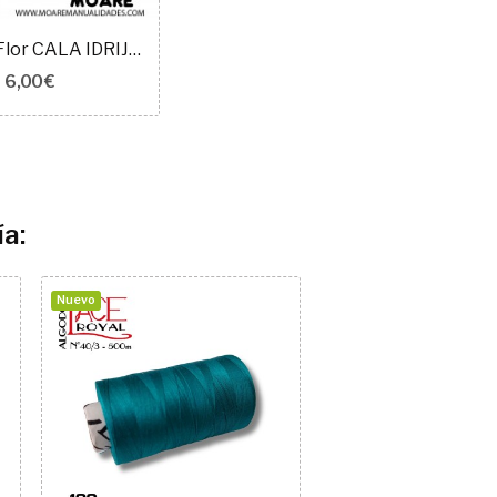
503401 - Flor CALA IDRIJA - 30 cm
6,00 €
a:
Nuevo
Nuevo