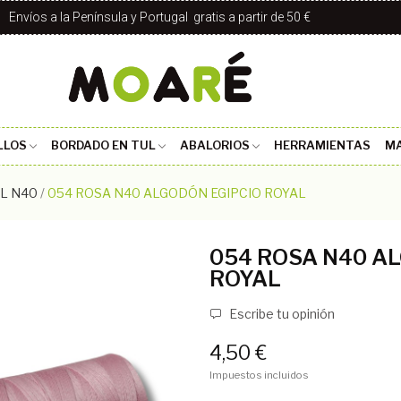
Envíos a la Península y Portugal gratis a partir de 50 €
LLOS
BORDADO EN TUL
ABALORIOS
HERRAMIENTAS
MA
L N40
054 ROSA N40 ALGODÓN EGIPCIO ROYAL
054 ROSA N40 A
ROYAL
Escribe tu opinión
4,50 €
Impuestos incluidos