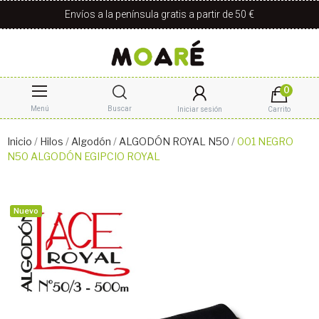
Envíos a la península gratis a partir de 50 €
0
Menú
Buscar
Iniciar sesión
Carrito
Inicio
Hilos
Algodón
ALGODÓN ROYAL N50
001 NEGRO
N50 ALGODÓN EGIPCIO ROYAL
Nuevo