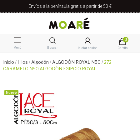
Envíos a la península gratis a partir de 50 €
0
Menú
Buscar
Iniciar sesión
Carrito
Inicio
Hilos
Algodón
ALGODÓN ROYAL N50
272
CARAMELO N50 ALGODÓN EGIPCIO ROYAL
Nuevo