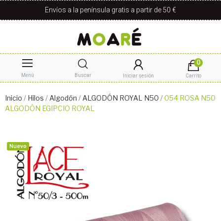
Envíos a la península gratis a partir de 50 €
0
Menú
Buscar
Iniciar sesión
Carrito
Inicio
Hilos
Algodón
ALGODÓN ROYAL N50
054 ROSA N50
ALGODÓN EGIPCIO ROYAL
Nuevo