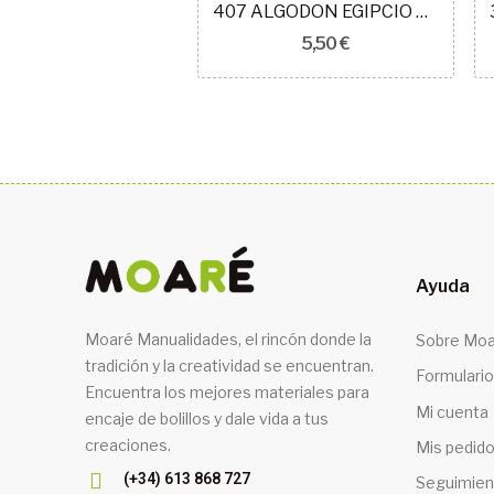
316 ALGODON EGIPCIO GIZA 60
407 ALGODON EGIPCIO GIZA 60
5,50 €
5,50 €
Ayuda
Moaré Manualidades, el rincón donde la
Sobre Moa
tradición y la creatividad se encuentran.
Formulario
Encuentra los mejores materiales para
Mi cuenta
encaje de bolillos y dale vida a tus
creaciones.
Mis pedid
(+34) 613 868 727
Seguimien