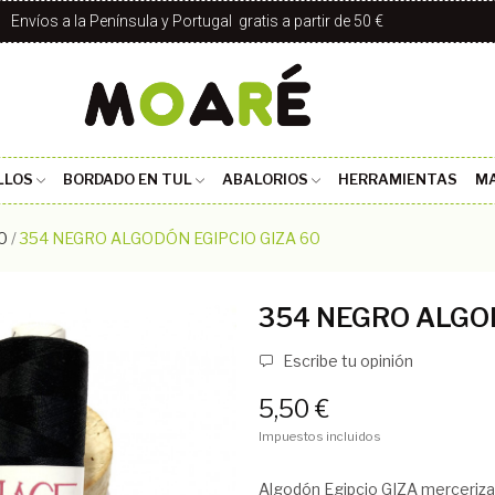
Envíos a la Península y Portugal gratis a partir de 50 €
LLOS
BORDADO EN TUL
ABALORIOS
HERRAMIENTAS
MA
0
354 NEGRO ALGODÓN EGIPCIO GIZA 60
354 NEGRO ALGOD
Escribe tu opinión
5,50 €
Impuestos incluidos
Algodón Egipcio GIZA mercerizad