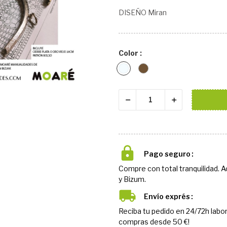
DISEÑO Miran
Color :
Plata
oro
viejo
Pago seguro
Compre con total tranquilidad. 
y Bizum.
Envío exprés
Reciba tu pedido en 24/72h labor
compras desde 50 €!