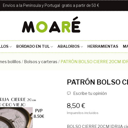
Envíos a la Península y Portugal gratis a partir de 50 €
LLOS
BORDADO EN TUL
ABALORIOS
HERRAMIENTAS
MA
nes bolillos
Bolsos y carteras
PATRÓN BOLSO CIERRE 20CM IDR
PATRÓN BOLSO CI
Escribe tu opinión
8,50 €
Impuestos incluidos
BOLSO CIERRE 20CM IDRIJA cierr