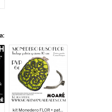
a:
kit Monedero FLOR + patrón encaje ruso