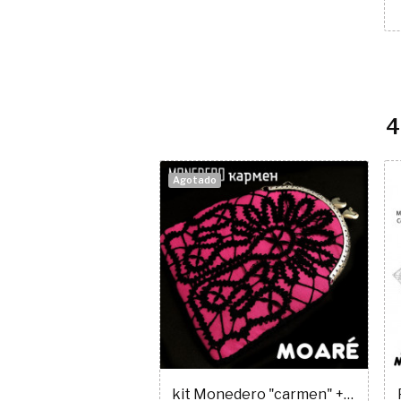
4
Agotado
kit Monedero "carmen" + patrón encaje ruso