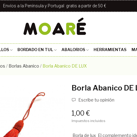
Envíos a la Península y Portugal gratis a partir de 50 €
LLOS
BORDADO EN TUL
ABALORIOS
HERRAMIENTAS
MA
cos
Borlas Abanico
Borla Abanico DE LUX
Borla Abanico DE
Escribe tu opinión
1,00 €
Impuestos incluidos
Borla de lux El complemento id