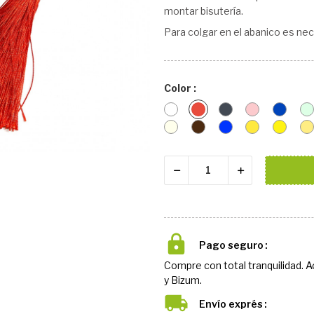
montar bisutería.
Para colgar en el abanico es nece
Color :
Blanco
Rojo
Negro
Rosa
Azul
Oscur
crudo
CAFE
azulón
cebada
giraso
Pago seguro
Compre con total tranquilidad. 
y Bizum.
Envío exprés