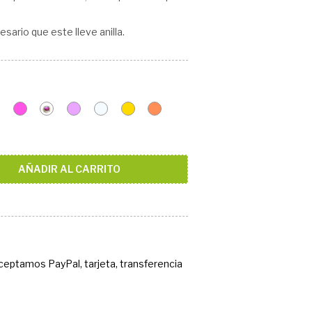
sario que este lleve anilla.
Verde
Fucsia
Multicolor
Violeta
Plata
DORADO
NARANJA
o
Claro
Claro
l
tostado
AÑADIR AL CARRITO
Aceptamos PayPal, tarjeta, transferencia