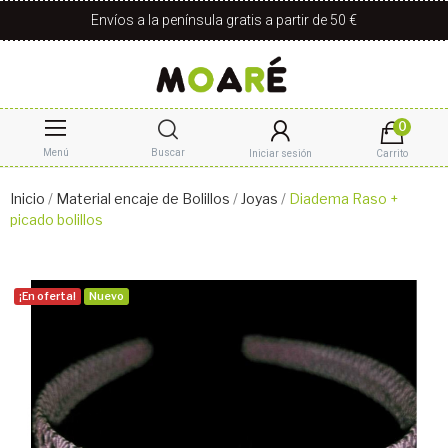
Envíos a la península gratis a partir de 50 €
0
Menú
Buscar
Iniciar sesión
Carrito
Inicio
Material encaje de Bolillos
Joyas
Diadema Raso +
picado bolillos
¡En oferta!
Nuevo