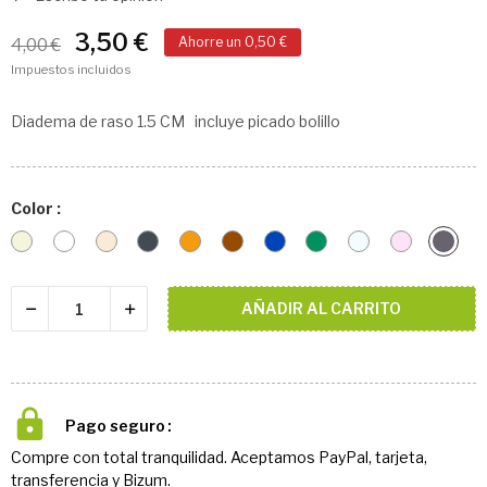
3,50 €
Ahorre un 0,50 €
4,00 €
Impuestos incluidos
Diadema de raso 1.5 CM incluye picado bolillo
Color :
Beige
Blanco
Blanco
Negro
cobre
Marrón
Azul
Verde
Plata
rosa
plat
roto
Oscuro
Oscuro
Claro
vieja
AÑADIR AL CARRITO
Pago seguro
Compre con total tranquilidad. Aceptamos PayPal, tarjeta,
transferencia y Bizum.