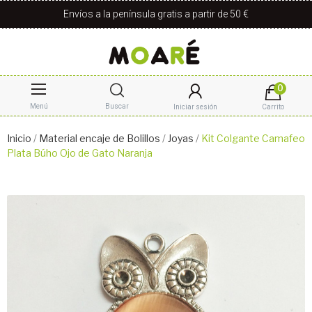
Envíos a la península gratis a partir de 50 €
0
Menú
Buscar
Iniciar sesión
Carrito
Inicio
Material encaje de Bolillos
Joyas
Kit Colgante Camafeo
Plata Búho Ojo de Gato Naranja