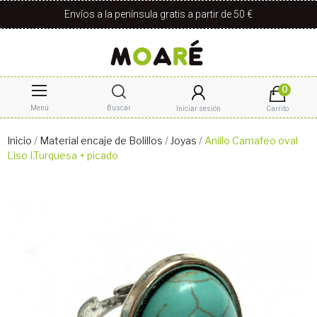
Envíos a la península gratis a partir de 50 €
0
Menú
Buscar
Iniciar sesión
Carrito
Inicio
Material encaje de Bolillos
Joyas
Anillo Camafeo oval
Liso I.Turquesa + picado