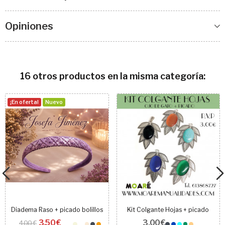
Opiniones
16 otros productos en la misma categoría:
¡En oferta!
Nuevo
Diadema Raso + picado bolillos
Kit Colgante Hojas + picado
3,50 €
3,00 €
4,00 €