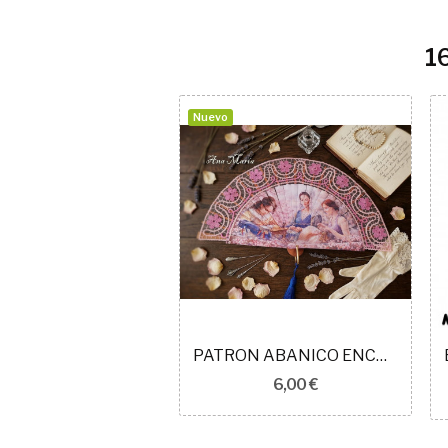
1
Nuevo
María encaje IDRIJA 16 cm 505401
PATRON ABANICO ENCAJE IDRIJA REF 1037
5,00 €
6,00 €