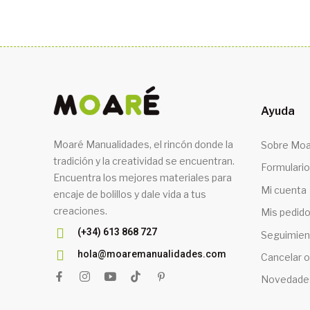
Ayuda
Moaré Manualidades, el rincón donde la
Sobre Moa
tradición y la creatividad se encuentran.
Formulario
Encuentra los mejores materiales para
Mi cuenta
encaje de bolillos y dale vida a tus
creaciones.
Mis pedid
(+34) 613 868 727
Seguimien
hola@moaremanualidades.com
Cancelar o
Novedade