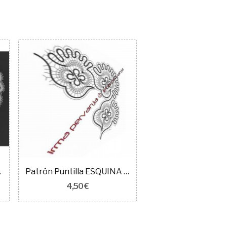
407501
Patrón Puntilla ESQUINA ENCAJE IDRIJA 414705
4,50 €