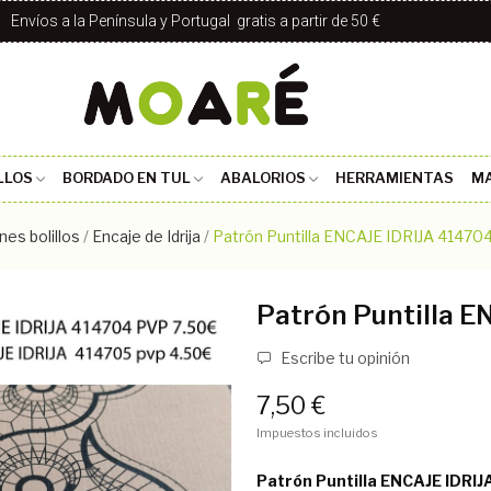
Envíos a la Península y Portugal gratis a partir de 50 €
LLOS
BORDADO EN TUL
ABALORIOS
HERRAMIENTAS
MA
nes bolillos
Encaje de Idrija
Patrón Puntilla ENCAJE IDRIJA 41470
Patrón Puntilla E
Escribe tu opinión
7,50 €
Impuestos incluidos
Patrón Puntilla ENCAJE IDRI