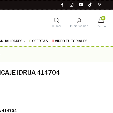
0
Buscar
Iniciar sesión
Carrito
NUALIDADES
OFERTAS
VIDEO TUTORIALES
4
NCAJE IDRIJA 414704
JA 414704