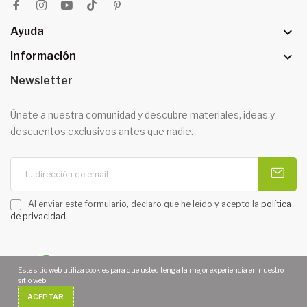

Ayuda

Información
Newsletter
Únete a nuestra comunidad y descubre materiales, ideas y
descuentos exclusivos antes que nadie.
Al enviar este formulario, declaro que he leído y acepto la
política
de privacidad
.
Este sitio web utiliza cookies para que usted tenga la mejor experiencia en nuestro
sitio web
Copyright 2026 © MOARÉ MANUALIDADES. Todos los derechos
ACEPTAR
reservados. | Diseño web
Diseñotiendaonline.es
¿Necesitas Ayuda?