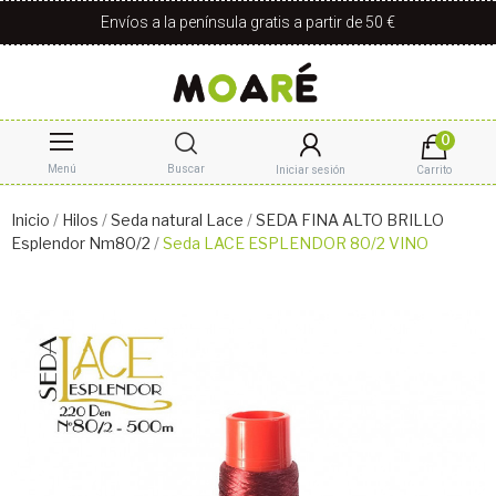
Envíos a la península gratis a partir de 50 €
0
Menú
Buscar
Iniciar sesión
Carrito
Inicio
Hilos
Seda natural Lace
SEDA FINA ALTO BRILLO
Esplendor Nm80/2
Seda LACE ESPLENDOR 80/2 VINO