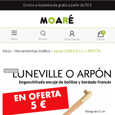
Envíos a la península gratis a partir de 50 €
0
Menú
Buscar
Iniciar sesión
Carrito
Inicio
Herramientas bolillos
aguja LUNEVILLE o ARPÓN
Agotado